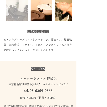
CONCEPT
ビアンカグループのヘッドスパサロン。頭皮ケア、髪質改
善、眼精疲労、ドライヘッドスパ、メンズヘッドスパなど
熟練のヘッドスパニストがお手入れします。
SALON
エーツージュエル神楽坂
東京都新宿区神楽坂3-1-17 ハイポイントビルB1F
tel.03-6265-0353
10:00〜21:00（日祝〜20:00）
地下鉄飯田橋駅B4b出口を出て右手へ100mほど行くと左手、居