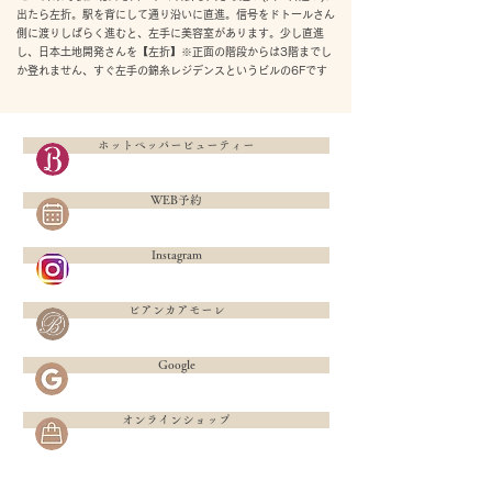
出たら左折。駅を背にして通り沿いに直進。信号をドトールさん
側に渡りしばらく進むと、左手に美容室があります。少し直進
し、日本土地開発さんを【左折】※正面の階段からは3階までし
か登れません、すぐ左手の錦糸レジデンスというビルの6Fです
ホットペッパービューティー
WEB予約
Instagram
ビアンカアモーレ
Google
オンラインショップ
Google MAP